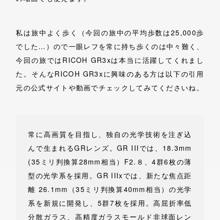
私は旅中よく歩く（今回の旅中の平均歩数は25,000歩
でした…）ので一眼レフを常に持ち歩くのは中々難く、
今回の旅ではRICOH GR3xは本当に活躍してくれまし
た。そんなRICOH GR3xに興味のある方は以下の引用
元の公式サイトや動画でチェックしてみてくださいね。
常に高画質を目指し、独自の光学技術を注ぎ込
んで生まれるGRレンズ。GR IIIでは、18.3mm
(35ミリ判換算28mm相当）F2.８、4群6枚の薄
型の光学系を採用。GR IIIxでは、新たな焦点距
離 26.1mm（35ミリ判換算40mm相当）の光学
系を新規に開発し、5群7枚を採用。高屈折率低
分散ガラス、高精度ガラスモールド非球面レン